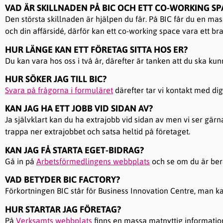
VAD ÄR SKILLNADEN PÅ BIC OCH ETT CO-WORKING SP
Den största skillnaden är hjälpen du får. På BIC får du en mass
och din affärsidé, därför kan ett co-working space vara ett bra
HUR LÄNGE KAN ETT FÖRETAG SITTA HOS ER?
Du kan vara hos oss i två år, därefter är tanken att du ska ku
HUR SÖKER JAG TILL BIC?
Svara på frågorna i formuläret
därefter tar vi kontakt med dig
KAN JAG HA ETT JOBB VID SIDAN AV?
Ja självklart kan du ha extrajobb vid sidan av men vi ser gärna 
trappa ner extrajobbet och satsa heltid på företaget.
KAN JAG FÅ STARTA EGET-BIDRAG?
Gå in på
Arbetsförmedlingens webbplats
och se om du är berä
VAD BETYDER BIC FACTORY?
Förkortningen BIC står för Business Innovation Centre, man k
HUR STARTAR JAG FÖRETAG?
På
Verksamts webbplats
finns en massa matnyttig information 