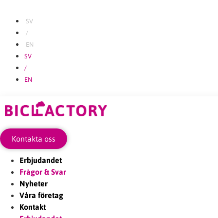
Hoppa
till
SV
innehåll
/
EN
SV
/
EN
Kontakta oss
Erbjudandet
Frågor & Svar
Nyheter
Våra företag
Kontakt