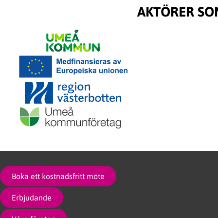
AKTÖRER SO
Boka ett kostnadsfritt möte
Erbjudande