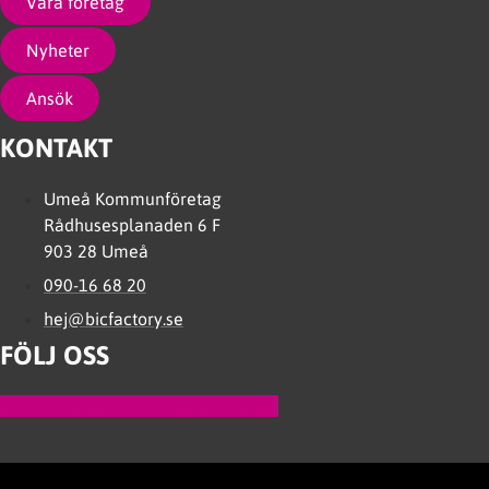
Våra företag
Nyheter
Ansök
KONTAKT
Umeå Kommunföretag
Rådhusesplanaden 6 F
903 28 Umeå
090-16 68 20
hej@bicfactory.se
FÖLJ OSS
Facebook-f
Instagram
Linkedin-in