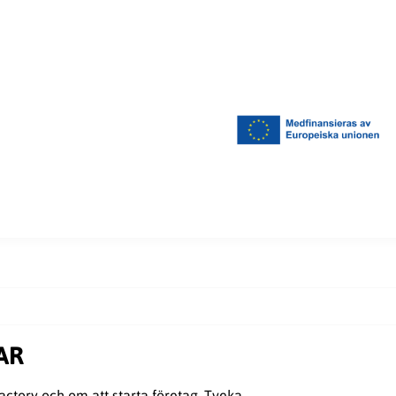
AR
actory och om att starta företag. Tveka