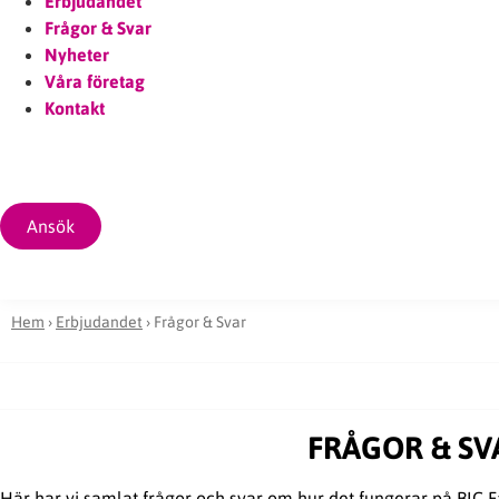
Erbjudandet
Frågor & Svar
Nyheter
Våra företag
Kontakt
Ansök
Hem
›
Erbjudandet
›
Frågor & Svar
FRÅGOR & SV
Här har vi samlat frågor och svar om hur det fungerar på BIC F