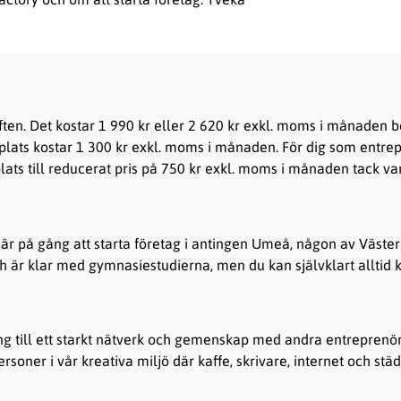
ften. Det kostar 1 990 kr eller 2 620 kr exkl. moms i månaden b
xplats kostar 1 300 kr exkl. moms i månaden. För dig som entrep
lats till reducerat pris på 750 kr exkl. moms i månaden tack va
er är på gång att starta företag i antingen Umeå, någon av Väs
 och är klar med gymnasiestudierna, men du kan självklart allti
ng till ett starkt nätverk och gemenskap med andra entreprenör
rsoner i vår kreativa miljö där kaffe, skrivare, internet och stä