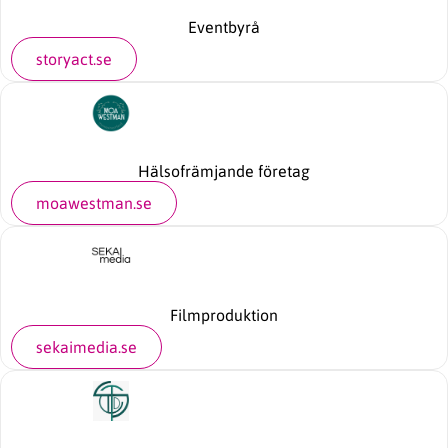
Eventbyrå
storyact.se
Hälsofrämjande företag
moawestman.se
Filmproduktion
sekaimedia.se