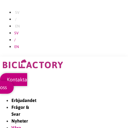
Hoppa
till
SV
innehåll
/
EN
SV
/
EN
Kontakta
oss
Erbjudandet
Frågor &
Svar
Nyheter
Våra