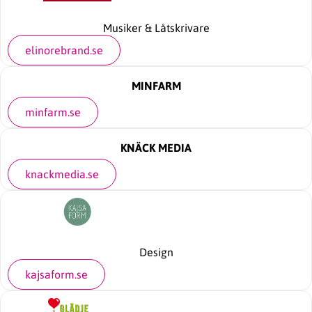
Musiker & Låtskrivare
elinorebrand.se
MINFARM
minfarm.se
KNÄCK MEDIA
knackmedia.se
Design
kajsaform.se