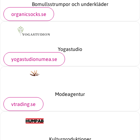
Bomullsstrumpor och underkläder
organicsocks.se
Yogastudio
yogastudionumea.se
Modeagentur
vtrading.se
Kulturproduktioner