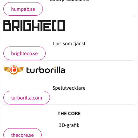
humpab.se
Ljus som tjänst
brighteco.se
Spelutvecklare
turborilla.com
THE CORE
3D-grafik
thecore.se