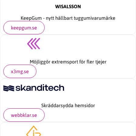
WISALSSON
KeepGum - nytt hållbart tuggumivarumärke
keepgum.se
Möjliggör extremsport för fler tjejer
x3mg.se
Skräddarsydda hemsidor
webbklar.se