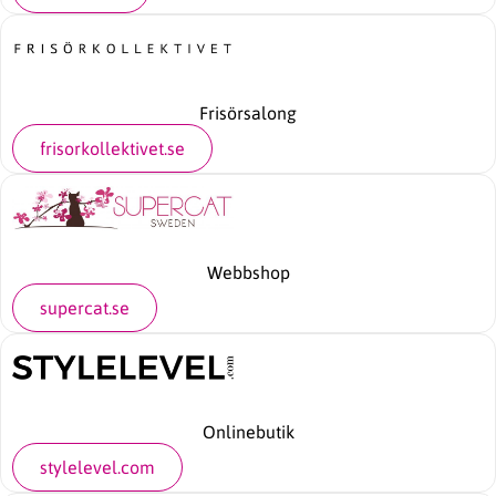
Frisörsalong
frisorkollektivet.se
Webbshop
supercat.se
Onlinebutik
stylelevel.com