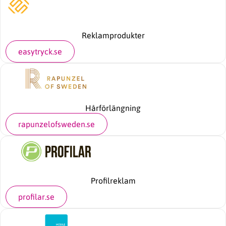
Reklamprodukter
easytryck.se
Hårförlängning
rapunzelofsweden.se
Profilreklam
profilar.se