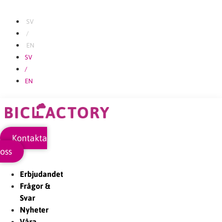
Hoppa
till
SV
innehåll
/
EN
SV
/
EN
Kontakta
oss
Erbjudandet
Frågor &
Svar
Nyheter
Våra