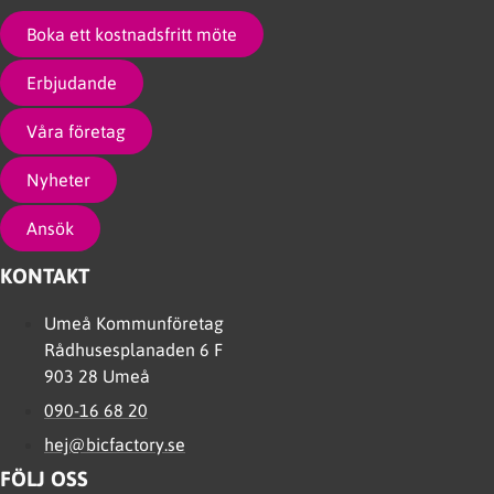
Boka ett kostnadsfritt möte
Erbjudande
Våra företag
Nyheter
Ansök
KONTAKT
Umeå Kommunföretag
Rådhusesplanaden 6 F
903 28 Umeå
090-16 68 20
hej@bicfactory.se
FÖLJ OSS